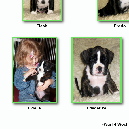
Flash
Frodo
Fidelia
Friederike
F-Wurf 4 Woche