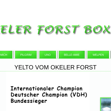
 MICH
PILGRIM
UNO
BELLE-AMIE
WELPEN
YELTO VOM OKELER FORST